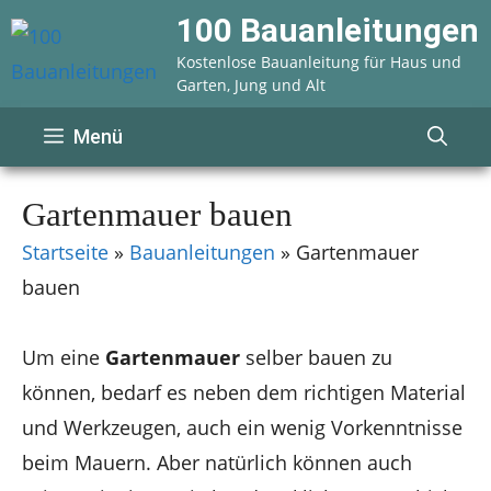
Zum
100 Bauanleitungen
Inhalt
Kostenlose Bauanleitung für Haus und
springen
Garten, Jung und Alt
Menü
Gartenmauer bauen
Startseite
»
Bauanleitungen
»
Gartenmauer
bauen
Um eine
Gartenmauer
selber bauen zu
können, bedarf es neben dem richtigen Material
und Werkzeugen, auch ein wenig Vorkenntnisse
beim Mauern. Aber natürlich können auch