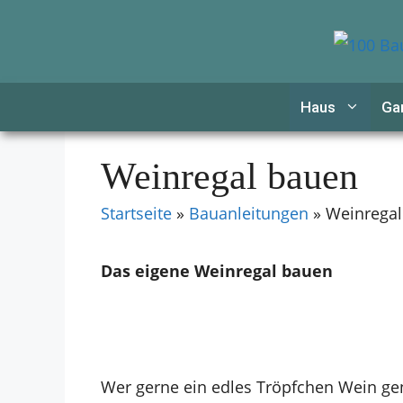
Zum
Inhalt
springen
Haus
Ga
Weinregal bauen
Startseite
»
Bauanleitungen
»
Weinregal
Das eigene Weinregal bauen
Wer gerne ein edles Tröpfchen Wein gen